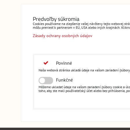
Predvoľby súkromia
Cookies používame na zlepšenie vašej návštevy tejto webovej strán
môžu preniesť k partnerom v EÚ, USA alebo iných krajinách. Kliknut
Zásady ochrany osobných údajov
Povinné
Naša webová stránka ukladá údaje na vašom zariadení (súbory co
Funkčné
Môžeme ukladať údaje na vašom zariadení (súbory cookie a úloži
toho, aby ste mali používateľský účet alebo bez prihlásenia, pou